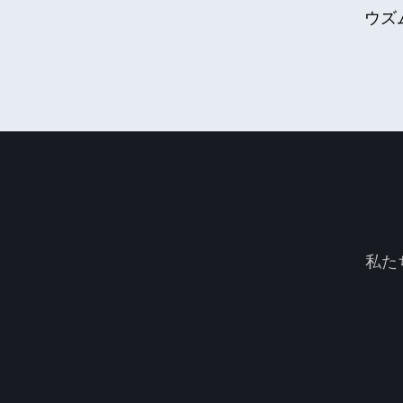
ウズ
私た