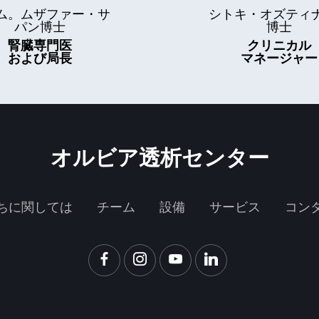
ム。ムザファー・サ
シトキ・オズティ
パン博士
博士
腎臓専門医
クリニカル
および局長
マネージャー
オルビア透析センター
ちに関しては
チーム
設備
サービス
コン